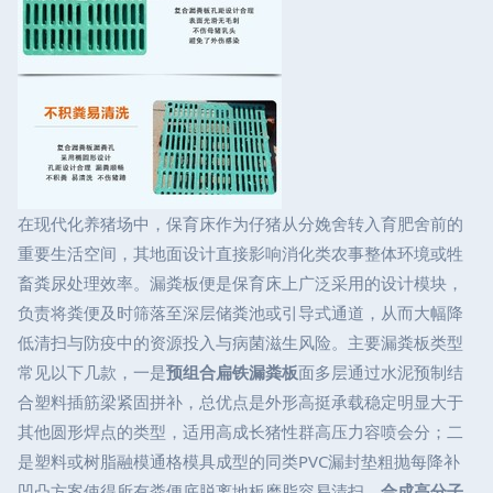
在现代化养猪场中，保育床作为仔猪从分娩舍转入育肥舍前的
重要生活空间，其地面设计直接影响消化类农事整体环境或牲
畜粪尿处理效率。漏粪板便是保育床上广泛采用的设计模块，
负责将粪便及时筛落至深层储粪池或引导式通道，从而大幅降
低清扫与防疫中的资源投入与病菌滋生风险。主要漏粪板类型
常见以下几款，一是
预组合扁铁漏粪板
面多层通过水泥预制结
合塑料插筋梁紧固拼补，总优点是外形高挺承载稳定明显大于
其他圆形焊点的类型，适用高成长猪性群高压力容喷会分；二
是塑料或树脂融模通格模具成型的同类PVC漏封垫粗抛每降补
凹凸方案使得所有粪便底脱离地板磨脂容易清扫．
合成高分子