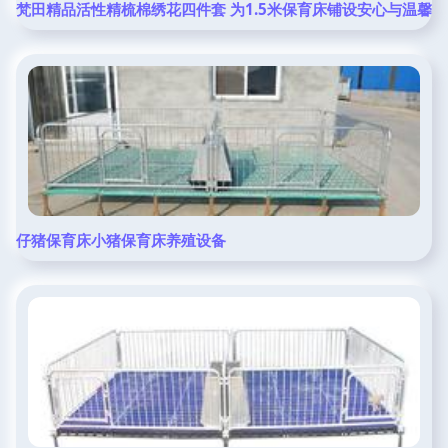
梵田精品活性精梳棉绣花四件套 为1.5米保育床铺设安心与温馨
仔猪保育床小猪保育床养殖设备