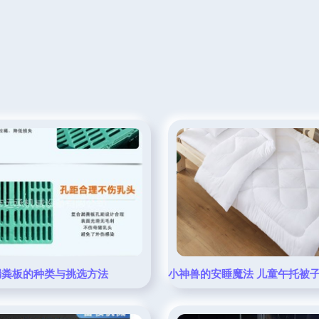
械栏目保育床选购指南
漏粪板的种类与挑选方法
小神兽的安睡魔法 儿童午托被