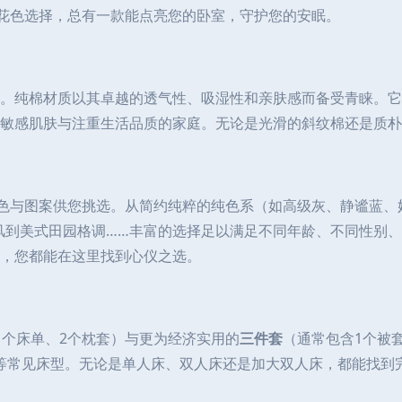
尚花色选择，总有一款能点亮您的卧室，守护您的安眠。
。纯棉材质以其卓越的透气性、吸湿性和亲肤感而备受青睐。它
敏感肌肤与注重生活品质的家庭。无论是光滑的斜纹棉还是质朴
花色与图案供您挑选。从简约纯粹的纯色系（如高级灰、静谧蓝
s风到美式田园格调……丰富的选择足以满足不同年龄、不同性别
，您都能在这里找到心仪之选。
1个床单、2个枕套）与更为经济实用的
三件套
（通常包含1个被
2.0米等常见床型。无论是单人床、双人床还是加大双人床，都能